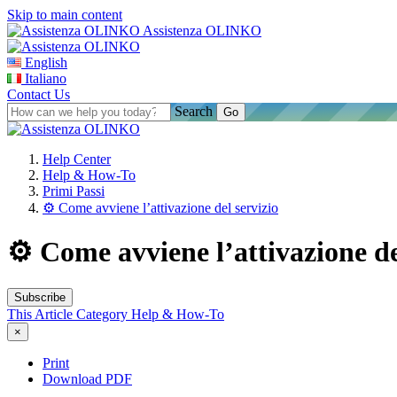
Skip to main content
Assistenza OLINKO
English
Italiano
Contact Us
Search
Help Center
Help & How-To
Primi Passi
⚙️ Come avviene l’attivazione del servizio
⚙️ Come avviene l’attivazione d
Subscribe
This Article
Category
Help & How-To
×
Print
Download PDF