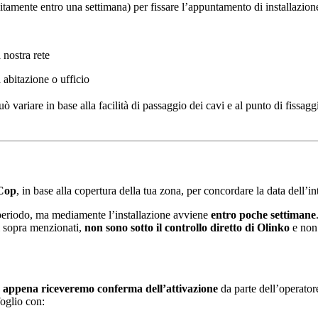
itamente entro una settimana) per fissare l’appuntamento di installazion
 nostra rete
a abitazione o ufficio
uò variare in base alla facilità di passaggio dei cavi e al punto di fissagg
Cop
, in base alla copertura della tua zona, per concordare la data dell’in
l periodo, ma mediamente l’installazione avviene
entro poche settimane
i sopra menzionati,
non sono sotto il controllo diretto di Olinko
e non 
appena riceveremo conferma dell’attivazione
da parte dell’operatore
foglio con: