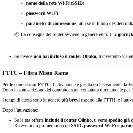
nome della rete Wi-Fi (SSID)
password Wi-Fi
parametri di connessione
, utili se in futuro desideri uti
📦 La consegna del router avviene in genere entro
1–2 giorni l
Se invece
non hai incluso il router Olinko
, ti invieremo via em
FTTC – Fibra Misto Rame
Per le connessioni
FTTC
, l’attivazione è gestita esclusivamente da
F
Dopo la sottoscrizione del contratto, sarai contattato direttamente per f
I tempi di attesa sono in genere
più brevi
rispetto alla FTTH, e l’att
Dopo l’attivazione:
Se la tua offerta
include il router Olinko
, ti verrà
spedito già 
Riceverai un promemoria con
SSID, password Wi-Fi e parame