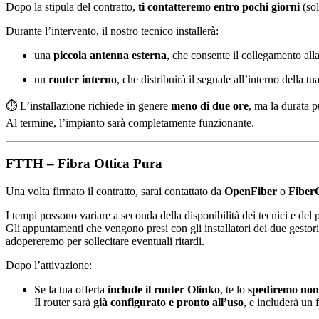
Dopo la stipula del contratto,
ti contatteremo entro pochi giorni
(sol
Durante l’intervento, il nostro tecnico installerà:
una
piccola antenna esterna
, che consente il collegamento alla
un
router interno
, che distribuirà il segnale all’interno della tu
⏱️ L’installazione richiede in genere
meno di due ore
, ma la durata p
Al termine, l’impianto sarà completamente funzionante.
FTTH – Fibra Ottica Pura
Una volta firmato il contratto, sarai contattato da
OpenFiber
o
Fiber
I tempi possono variare a seconda della disponibilità dei tecnici e de
Gli appuntamenti che vengono presi con gli installatori dei due gestor
adopereremo per sollecitare eventuali ritardi.
Dopo l’attivazione:
Se la tua offerta
include il router Olinko
, te lo
spediremo non 
Il router sarà
già configurato e pronto all’uso
, e includerà un 