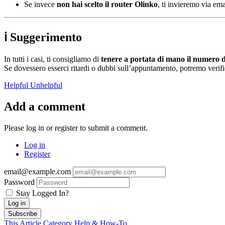
Se invece
non hai scelto il router Olinko
, ti invieremo via ema
ℹ️ Suggerimento
In tutti i casi, ti consigliamo di
tenere a portata di mano il numero di
Se dovessero esserci ritardi o dubbi sull’appuntamento, potremo verifica
Helpful
Unhelpful
Add a comment
Please log in or register to submit a comment.
Log in
Register
email@example.com
Password
Stay Logged In?
Log in
Subscribe
This Article
Category
Help & How-To