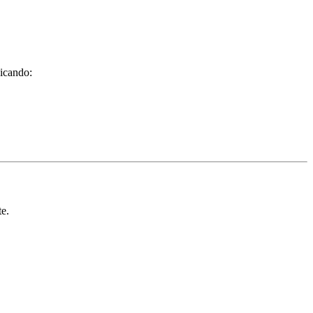
icando:
te.