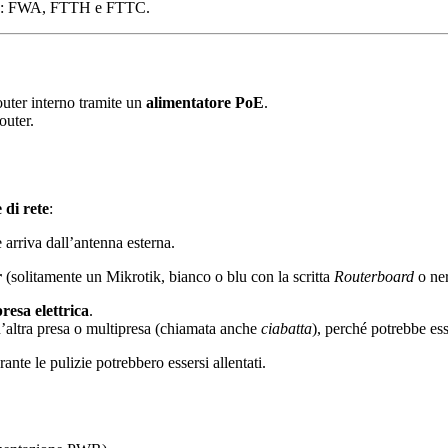
: FWA, FTTH e FTTC.
outer interno tramite un
alimentatore PoE
.
outer.
 di rete
:
arriva dall’antenna esterna.
r
(solitamente un Mikrotik, bianco o blu con la scritta
Routerboard
o ner
resa elettrica
.
’altra presa o multipresa (chiamata anche
ciabatta
), perché potrebbe ess
ante le pulizie potrebbero essersi allentati.