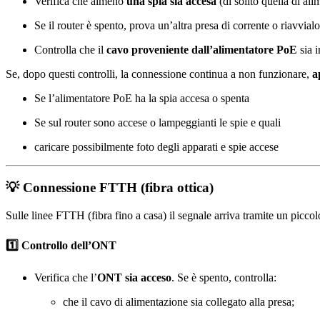
Verifica che almeno
una spia sia accesa
(di solito quella di a
Se il router è spento, prova un’altra presa di corrente o riavvialo
Controlla che il
cavo proveniente dall’alimentatore PoE
sia i
Se, dopo questi controlli, la connessione continua a non funzionare,
a
Se l’alimentatore PoE ha la spia accesa o spenta
Se sul router sono accese o lampeggianti le spie e quali
caricare possibilmente foto degli apparati e spie accese
💡 Connessione FTTH (fibra ottica)
Sulle linee FTTH (fibra fino a casa) il segnale arriva tramite un picc
1️⃣ Controllo dell’ONT
Verifica che l’
ONT sia acceso
. Se è spento, controlla:
che il cavo di alimentazione sia collegato alla presa;