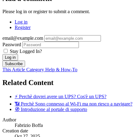
Please log in or register to submit a comment.
Log in
Register
email@example.com
Password
Stay Logged In?
Log in
Subscribe
This Article
Category
Help & How-To
Related Content
⚡ Perchè dovrei avere un UPS? Cos'è un UPS?
📶 Perchè Sono connesso al Wi-Fi ma non riesco a navigare?
🧭 Introduzione al portale di supporto
Author
Fabrizio Boffa
Creation date
Oct 27, 2025