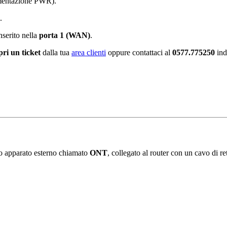
limentazione PWR).
.
nserito nella
porta 1 (WAN)
.
pri un ticket
dalla tua
area clienti
oppure contattaci al
0577.775250
ind
olo apparato esterno chiamato
ONT
, collegato al router con un cavo di re