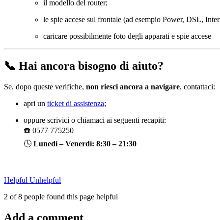
il modello del router;
le spie accese sul frontale (ad esempio Power, DSL, Inter
caricare possibilmente foto degli apparati e spie accese
📞 Hai ancora bisogno di aiuto?
Se, dopo queste verifiche,
non riesci ancora a navigare
, contattaci:
apri un
ticket di assistenza
;
oppure scrivici o chiamaci ai seguenti recapiti:
☎️ 0577 775250
🕓
Lunedì – Venerdì: 8:30 – 21:30
Helpful
Unhelpful
2 of 8 people found this page helpful
Add a comment